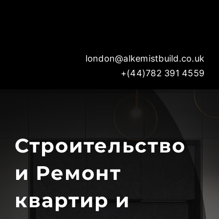
Skip
to
content
london@alkemistbuild.co.uk
+(44)782 391 4559
Строительство
и Ремонт
квартир и